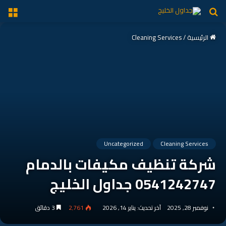
بحث
الق
عن
الرئيسية
/
Cleaning Services
Uncategorized
Cleaning Services
شركة تنظيف مكيفات بالدمام
0541242747 جداول الخليج
نوفمبر 28, 2025
آخر تحديث: يناير 14, 2026
2٬761
3 دقائق