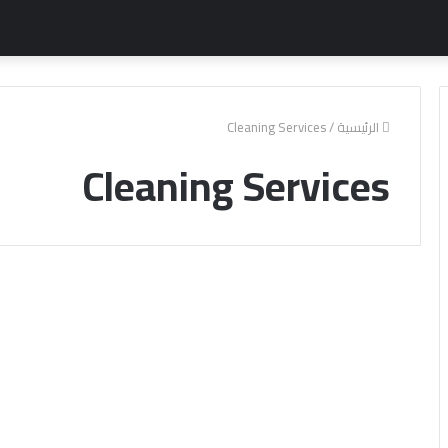
الرئيسية
/
Cleaning Services
Cleaning Services
شركة
شر
تنظيف
تنظ
بالخبر
مكي
0541242747
بالخ
جداول
747
الخليج
جدا
لتنظيف
الخ
المنازل