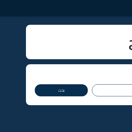
البحث
عن: