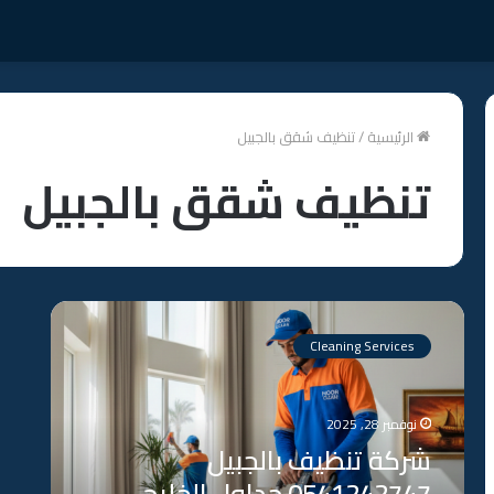
الرئيسية
/
تنظيف شقق بالجبيل
تنظيف شقق بالجبيل
شركة
تنظيف
Cleaning Services
بالجبيل
0541242747
جداول
نوفمبر 28, 2025
الخليج
شركة تنظيف بالجبيل
لتنظيف
المنازل
0541242747 جداول الخليج